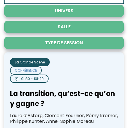
UNIVERS
Conseils & accompagnement
SALLE
Consommation responsable
Construction
La Grande Scène
TYPE DE SESSION
Culture et nouveaux récits
Librairie
Economie circulaire
Scène Inspiration
Animation sur stand
Énergie
La Grande Scène
Scène Talents
Conférence
Engagement & ESS
Stand de l’exposant
CONFÉRENCE
Dédicace
Environnement et biodiversité
Exposition
9h30 - 10h20
Formations
Récit
La transition, qu’est-ce qu’on
Industrie
Mobilité
y gagne ?
Numérique, ingénierie et conseil
Laure d’Astorg, Clément Fournier, Rémy Kremer,
Santé
Philippe Kunter, Anne-Sophie Moreau
Territoire d'avenirs