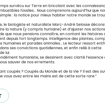
emps survécu sur Terre en bricolant avec les connaissa
ombustibles fossiles… Nous comprenons aujourd’hui que no
t simple : la notice pour mieux habiter notre monde se trouv
, le biologiste et naturaliste Marc-André Selosse déconst
la nature (y compris humaine) et d’ajuster nos actions
e que nous pensions connaître, en contant les histoires 
nt depuis fort longtemps. Intelligence des plantes, comp
ons humaines et parades animales… Le lecteur ressort ent
 dans ses convictions quotidiennes, et enfin relié à cette
e lui.
ondément humaniste, se dessinent avec clarté l’essence et
t nous sauver de nos errements.
ant coupés ? Coupés du Monde et de la Vie ? Il est des ou
e vous avez entre les mains est de cette sorte rare.”
r