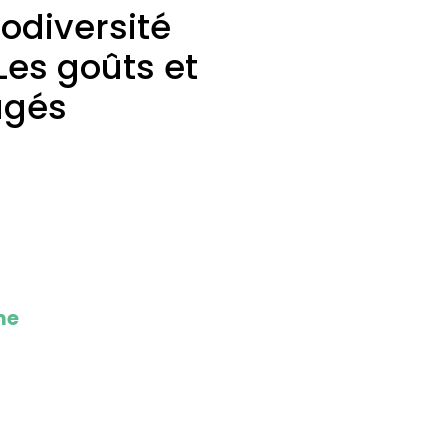
odiversité
es goûts et
ugés
me