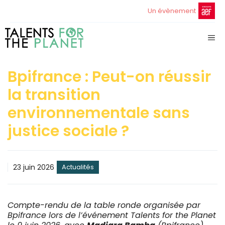
Aller
Un évènement
au
contenu
ME
Bpifrance : Peut-on réussir
la transition
environnementale sans
justice sociale ?
23 juin 2026
Actualités
Compte-rendu de la table ronde organisée par
Bpifrance lors de l’événement Talents for the Planet