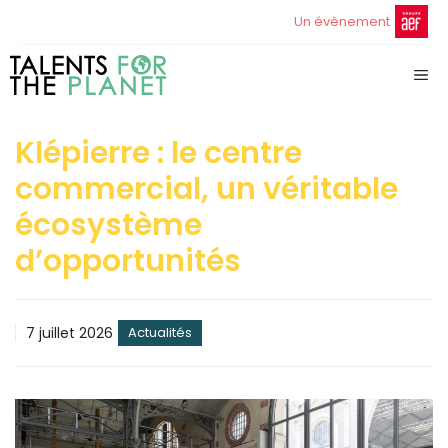
Aller
Un évènement
au
contenu
ME
Klépierre : le centre
commercial, un véritable
écosystème
d’opportunités
7 juillet 2026
Actualités