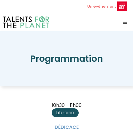
Aller
Un évènement
au
contenu
ME
Programmation
10h30 - 11h00
Librairie
DÉDICACE