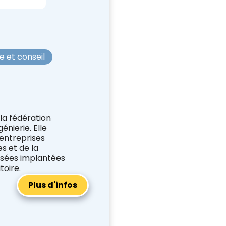
e et conseil
la fédération
énierie. Elle
 entreprises
es et de la
isées implantées
toire.
Plus d'infos