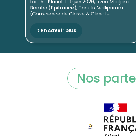
for the Planet le 9 juin 2026, avec Madjara
Bamba (Bpifrance), Taoufik Vallipuram
(Conscience de Classe & Climate ...
En savoir plus
Nos parte