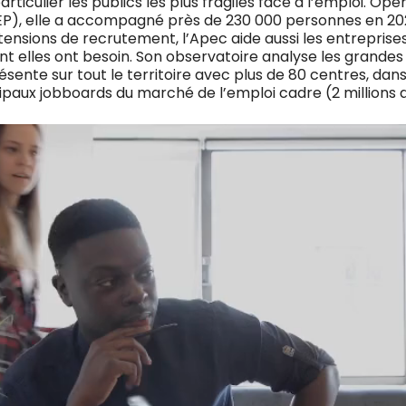
rticulier les publics les plus fragiles face à l’emploi. Op
EP), elle a accompagné près de 230 000 personnes en 2025
tensions de recrutement, l’Apec aide aussi les entrepris
t elles ont besoin. Son observatoire analyse les grand
ésente sur tout le territoire avec plus de 80 centres, da
cipaux jobboards du marché de l’emploi cadre (2 millions d