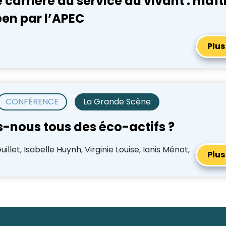
 carrière au service du vivant : maît
reen par l’APEC
Plus
CONFÉRENCE
La Grande Scène
-nous tous des éco-actifs ?
illet, Isabelle Huynh, Virginie Louise, Ianis Ménot,
Plus