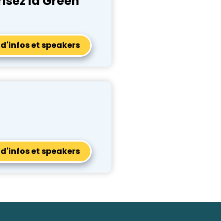
risez la Green
 d'infos et speakers
 d'infos et speakers