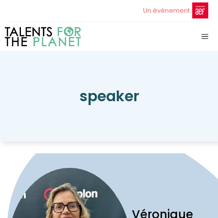
Aller
Un évènement
au
contenu
ME
speaker
Véronique