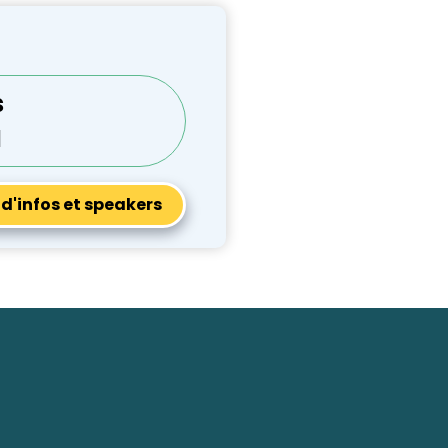
s
I
 d'infos et speakers