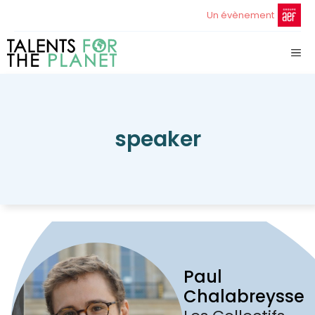
Aller
Un évènement
au
contenu
ME
speaker
Paul
Chalabreysse