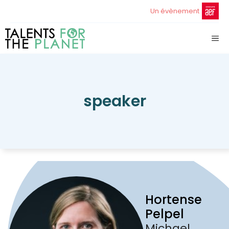
Aller
Un évènement
au
contenu
ME
speaker
Hortense
Pelpel
Michael