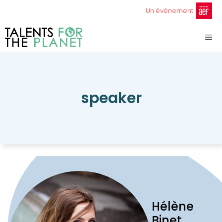
Aller
Un évènement
au
contenu
ME
speaker
Hélène
Binet