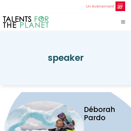
Aller
Un évènement
au
contenu
ME
speaker
Déborah
Pardo