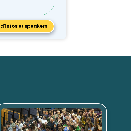
I
 d'infos et speakers