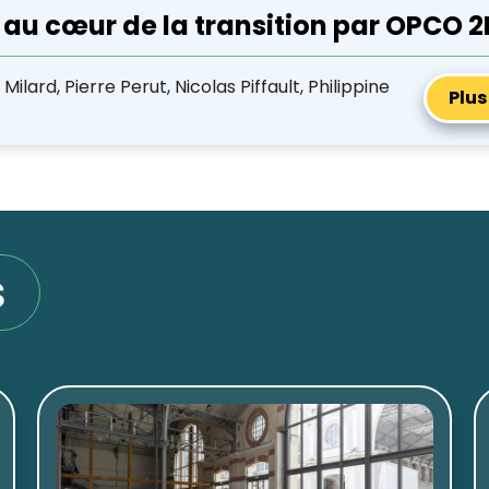
s au cœur de la transition par OPCO 2
ilard, Pierre Perut, Nicolas Piffault, Philippine
Plus
s