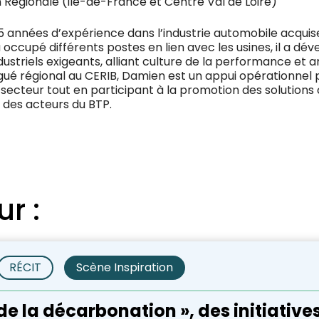
on Régionale (Île-de-France et Centre Val de Loire)
15 années d’expérience dans l’industrie automobile acquis
occupé différents postes en lien avec les usines, il a dév
striels exigeants, alliant culture de la performance et
gué régional au CERIB, Damien est un appui opérationnel po
secteur tout en participant à la promotion des solutions
 des acteurs du BTP.
ur :
RÉCIT
Scène Inspiration
 de la décarbonation », des initiative