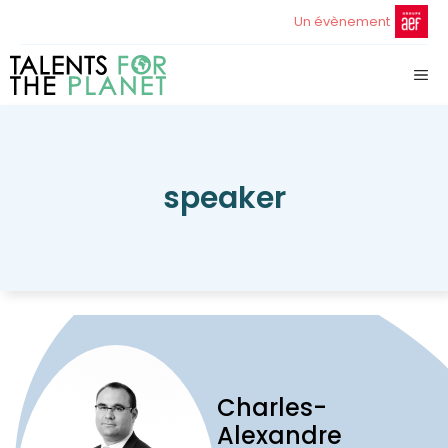
Aller
Un évènement
au
contenu
ME
speaker
Charles-
Alexandre