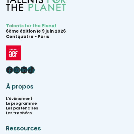
Talents for the Planet
6ème édition le 9 juin 2026
Centquatre -
Paris
Facebook
Instagram
LinkedIn
TikTok
À propos
L’événement
Le programme
Les partenaires
Les trophées
Ressources