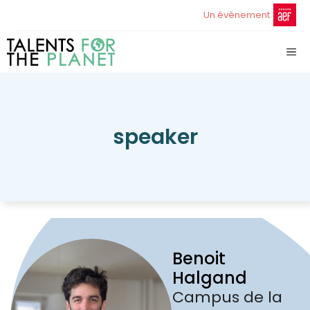
Aller
Un évènement
au
contenu
ME
speaker
Benoit
Halgand
Campus de la