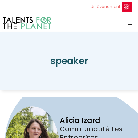
Aller
Un évènement
au
contenu
ME
speaker
Alicia Izard
Communauté Les
Entreprises