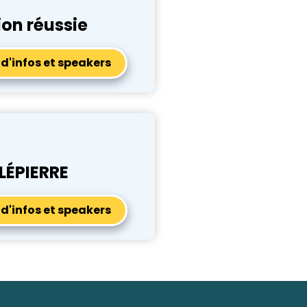
ion réussie
 d'infos et speakers
LÉPIERRE
 d'infos et speakers