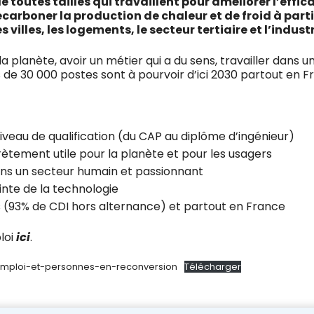
 toutes tailles qui travaillent pour améliorer l’effic
carboner la production de chaleur et de froid à part
 villes, les logements, le secteur tertiaire et l’industr
 la planète, avoir un métier qui a du sens, travailler dans u
 de 30 000 postes sont à pourvoir d’ici 2030 partout en F
iveau de qualification (du CAP au diplôme d’ingénieur)
tement utile pour la planète et pour les usagers
ns un secteur humain et passionnant
pointe de la technologie
 (93% de CDI hors alternance) et partout en France
loi
ici
.
mploi-et-personnes-en-reconversion
Télécharger