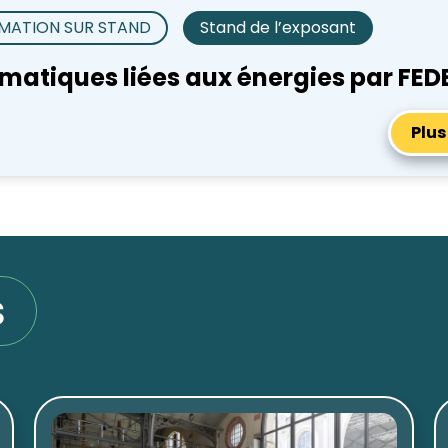
MATION SUR STAND
Stand de l’exposant
hématiques liées aux énergies par FED
Plus
s