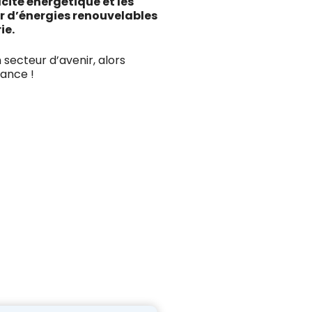
acité énergétique et les
ir d’énergies renouvelables
ie.
n secteur d’avenir, alors
rance !