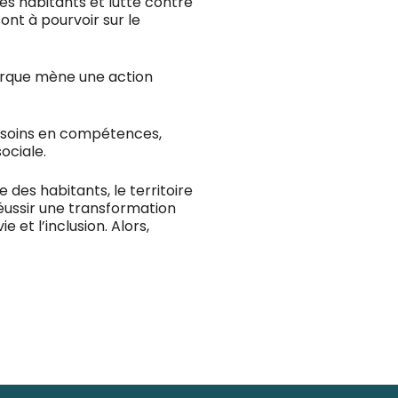
es habitants et lutte contre
nt à pourvoir sur le
erque mène une action
besoins en compétences,
ociale.
des habitants, le territoire
réussir une transformation
e et l’inclusion. Alors,