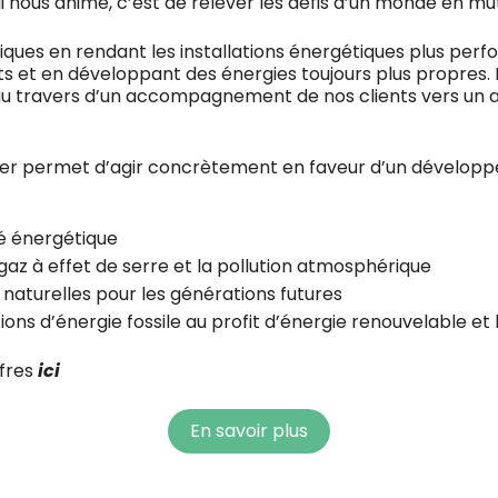
i nous anime, c’est de relever les défis d’un monde en mu
iques en rendant les installations énergétiques plus perf
et en développant des énergies toujours plus propres. 
au travers d’un accompagnement de nos clients vers un a
er permet d’agir concrètement en faveur d’un développ
té énergétique
gaz à effet de serre et la pollution atmosphérique
 naturelles pour les générations futures
ns d’énergie fossile au profit d’énergie renouvelable et 
ffres
ici
En savoir plus