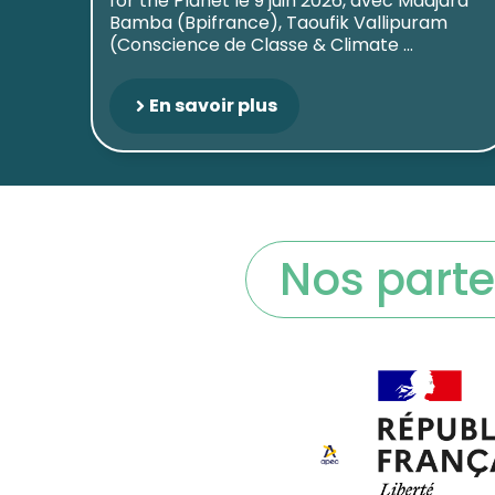
for the Planet le 9 juin 2026, avec Madjara
Bamba (Bpifrance), Taoufik Vallipuram
(Conscience de Classe & Climate ...
En savoir plus
Nos parte