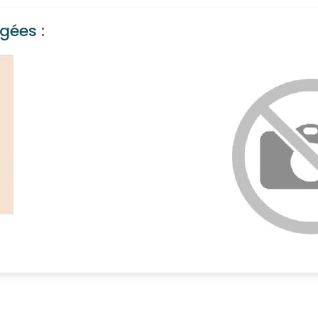
gées :