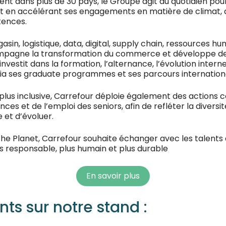
sent dans plus de 30 pays, le Groupe agit au quotidien po
ut en accélérant ses engagements en matière de climat, d’
ences.
sin, logistique, data, digital, supply chain, ressources 
pagne la transformation du commerce et développe des
investit dans la formation, l’alternance, l’évolution int
ia ses graduate programmes et ses parcours internation
lus inclusive, Carrefour déploie également des actions c
ances et de l’emploi des seniors, afin de refléter la divers
 et d’évoluer.
 the Planet, Carrefour souhaite échanger avec les talents 
 responsable, plus humain et plus durable
En savoir plus
nts sur notre stand :