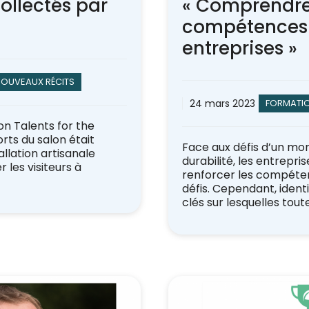
ollectés par
« Comprendre
compétences 
entreprises »
NOUVEAUX RÉCITS
24 mars 2023
FORMATI
on Talents for the
orts du salon était
Face aux défis d’un mon
allation artisanale
durabilité, les entrepri
les visiteurs à
renforcer les compéte
défis. Cependant, iden
clés sur lesquelles tout