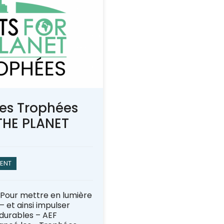
des Trophées
THE PLANET
ENT
 Pour mettre en lumière
– et ainsi impulser
 durables – AEF