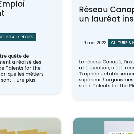
 Emploi
Réseau Canop
t
un lauréat in
NOUVEAUX RÉCITS
19 mai 2023
CULTURE & 
tre quête de
Le réseau Canopé, l’inst
ment a réalisé des
à l’éducation, a été r
de Talents for the
Trophée « établisseme
pari que les métiers
supérieur / organismes 
n sont …
Lire plus
salon Talents for the Pl