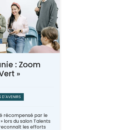
nie : Zoom
Vert »
S D'AVENIRS
té récompensé par le
» lors du salon Talents
 reconnaît les efforts