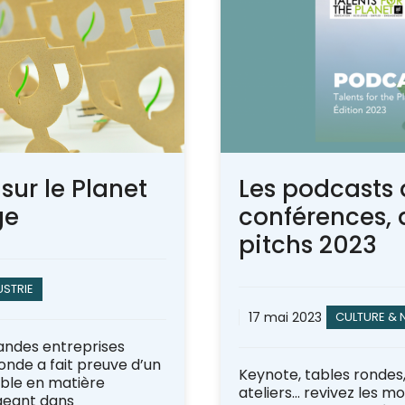
sur le Planet
Les podcasts 
ge
conférences, a
pitchs 2023
USTRIE
17 mai 2023
CULTURE & 
randes entreprises
nde a fait preuve d’un
Keynote, tables rondes
le en matière
ateliers… revivez les m
ageant dans