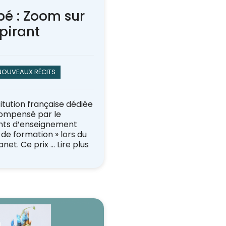
é : Zoom sur
spirant
NOUVEAUX RÉCITS
itution française dédiée
écompensé par le
nts d’enseignement
de formation » lors du
anet. Ce prix …
Lire plus