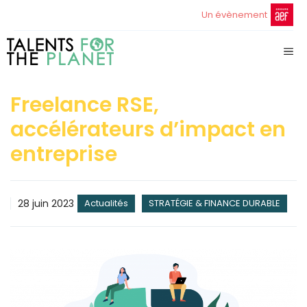
Aller
Un évènement
au
contenu
ME
Freelance RSE,
accélérateurs d’impact en
entreprise
28 juin 2023
Actualités
STRATÉGIE & FINANCE DURABLE