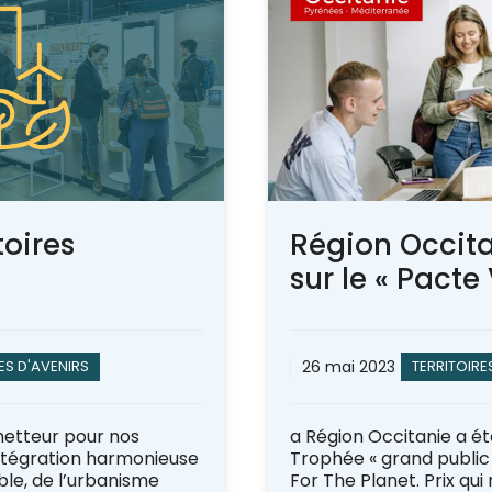
toires
Région Occita
sur le « Pacte 
ES D'AVENIRS
26 mai 2023
TERRITOIRE
metteur pour nos
a Région Occitanie a é
’intégration harmonieuse
Trophée « grand public 
ble, de l’urbanisme
For The Planet. Prix qui