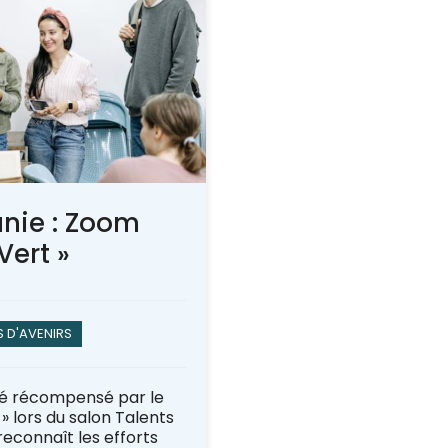
nie : Zoom
Vert »
S D'AVENIRS
té récompensé par le
» lors du salon Talents
 reconnaît les efforts