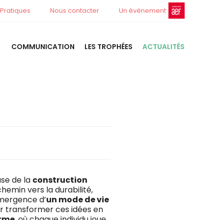
 Pratiques
Nous contacter
Un évènement
COMMUNICATION
LES TROPHÉES
ACTUALITÉS
use de la
construction
hemin vers la durabilité,
émergence d’
un mode de vie
ur transformer ces idées en
orme
, où chaque individu joue