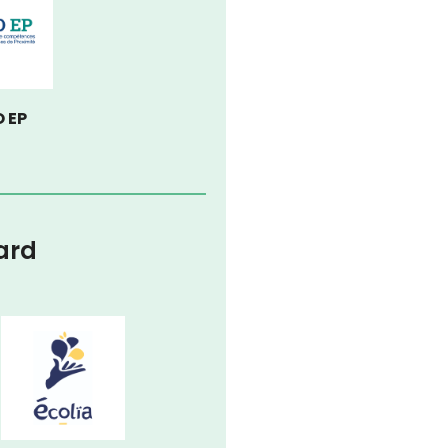
 EP
ard