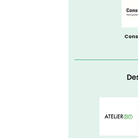
Cons
De