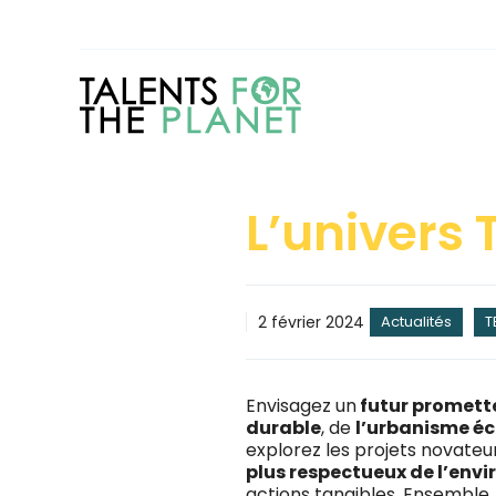
Aller
au
contenu
L’univers 
2 février 2024
Actualités
T
Envisagez un
futur promett
durable
, de
l’urbanisme é
explorez les projets novate
plus respectueux de l’env
actions tangibles. Ensemble