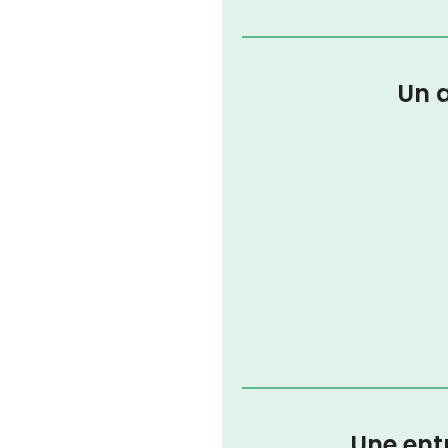
Un a
Une entr