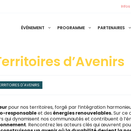
Infos
ÉVÉNEMENT
PROGRAMME
PARTENAIRES
Territoires d’Avenirs
ERRITOIRES D'AVENIRS
eur
pour nos territoires, forgé par l’intégration harmonie
co-responsable
et des
énergies renouvelables.
Sur ce c
urs qui dynamisent nos communautés et contribuent à l’
ironnement
. Rencontrez les acteurs clés qui œuvrent po
,
construisons un avenir où la durabilité devient la n