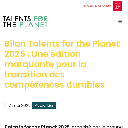
Aller
Un évènement
au
contenu
ME
Bilan Talents for the Planet
2025 : Une édition
marquante pour la
transition des
compétences durables
17 mai 2025
Actualités
Talents for the Planet 2025
, organisé par le groupe