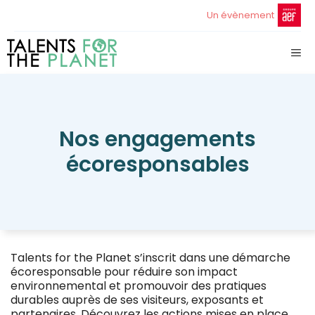
Aller
Un évènement
au
contenu
ME
Nos engagements
écoresponsables
Talents for the Planet s’inscrit dans une démarche
écoresponsable pour réduire son impact
environnemental et promouvoir des pratiques
durables auprès de ses visiteurs, exposants et
partenaires. Découvrez les actions mises en place