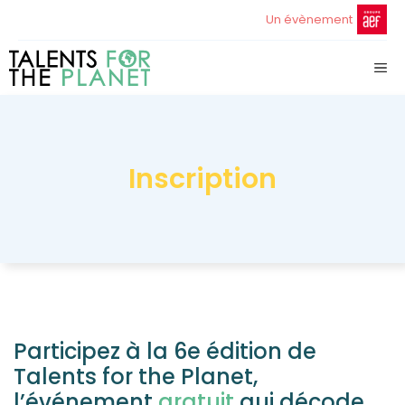
Aller
Un évènement
au
contenu
ME
Inscription
Participez à la 6e édition de
Talents for the Planet,
l’événement
gratuit
qui décode