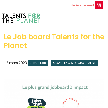
Aller
Un évènement
au
contenu
ME
Le Job board Talents for the
Planet
2 mars 2023
Actualités
COACHING & RECRUTEMENT